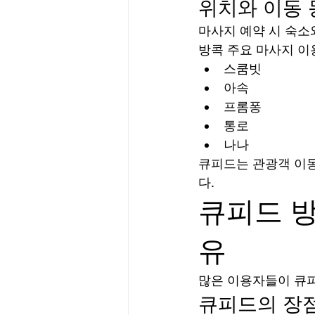
위치와 이동 
마사지 예약 시 숙소
방콕 주요 마사지 이
스쿰빗
아속
프롬퐁
통로
나나
큐피드는 관광객 이동
다.
큐피드 
유
많은 이용자들이 큐피
큐피드의 장